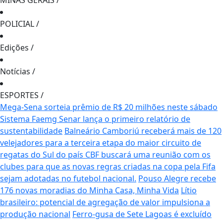
MINAS GERAIS
/
POLICIAL
/
Edições
/
Notícias
/
ESPORTES
/
Mega-Sena sorteia prêmio de R$ 20 milhões neste sábado
Sistema Faemg Senar lança o primeiro relatório de
sustentabilidade
Balneário Camboriú receberá mais de 120
velejadores para a terceira etapa do maior circuito de
regatas do Sul do país
CBF buscará uma reunião com os
clubes para que as novas regras criadas na copa pela Fifa
sejam adotadas no futebol nacional.
Pouso Alegre recebe
176 novas moradias do Minha Casa, Minha Vida
Lítio
brasileiro: potencial de agregação de valor impulsiona a
produção nacional
Ferro-gusa de Sete Lagoas é excluído