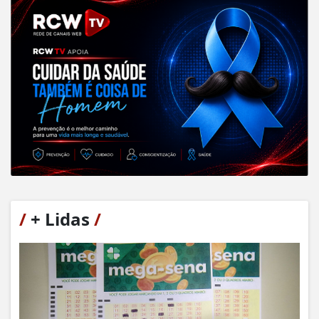
/
+ Lidas
/