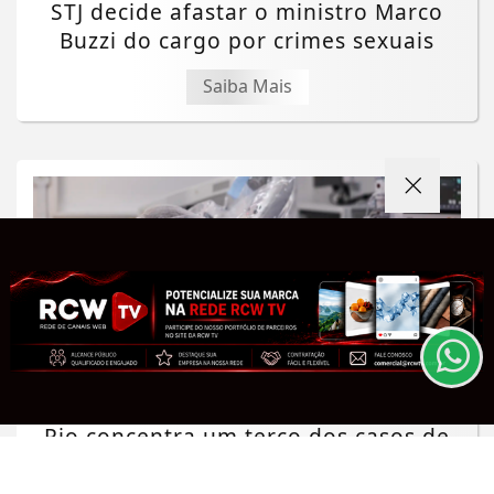
STJ decide afastar o ministro Marco
Buzzi do cargo por crimes sexuais
Saiba Mais
Termos de Uso e Privacidade
Esse site utiliza cookies para melhorar sua
experiência de navegação. Ao continuar o acesso,
entendemos que você concorda com nossos Termos
de Uso e Privacidade.
PARA MAIS INFORMAÇÕES,
ACESSE NOSSOS TERMOS
CLICANDO AQUI
PROSSEGUIR
SAÚDE
Rio concentra um terço dos casos de
exercício ilegal da medicina no país