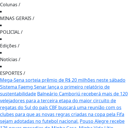
Colunas
/
MINAS GERAIS
/
POLICIAL
/
Edições
/
Notícias
/
ESPORTES
/
Mega-Sena sorteia prêmio de R$ 20 milhões neste sábado
Sistema Faemg Senar lança o primeiro relatório de
sustentabilidade
Balneário Camboriú receberá mais de 120
velejadores para a terceira etapa do maior circuito de
regatas do Sul do país
CBF buscará uma reunião com os
clubes para que as novas regras criadas na copa pela Fifa
sejam adotadas no futebol nacional.
Pouso Alegre recebe
176 novas moradias do Minha Casa, Minha Vida
Lítio