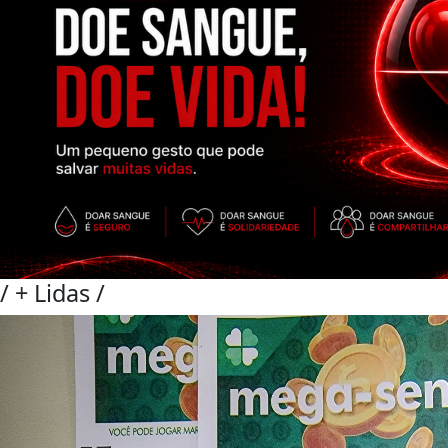
/
+ Lidas
/