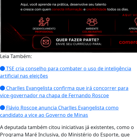
Leia Também:
TSE cria conselho para combater o uso de inteligência
artificial nas eleições
Charlles Evangelista confirma que irá concorrer para
vice-governador na chapa de Fernando Roscoe
Flávio Roscoe anuncia Charlles Evangelista como
candidato a vice ao Governo de Minas
A deputada também citou iniciativas já existentes, como o
Programa Maré Inclusiva, do Ministério do Esporte, que