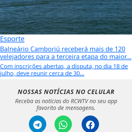
Esporte
Balneário Camboriú receberá mais de 120
velejadores para a terceira etapa do maior...
Com inscrições abertas, a disputa, no dia 18 de
julho, deve reunir cerca de 30...
NOSSAS NOTÍCIAS
NO CELULAR
Receba as notícias do RCWTV no seu app
favorito de mensagens.