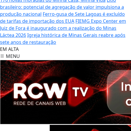
brasileiro: potencial de agregação de valor impulsiona a
produção nacional
Ferro-gusa de Sete Lagoas é excluído
de tarifas de importação dos EUA
FIEMG Expo Center em
Juiz de Fora é inaugurado com a realização do Minas
Láctea 2026
Igreja histórica de Minas Gerais reabre após
sete anos de restauração
EM ALTA
MENU