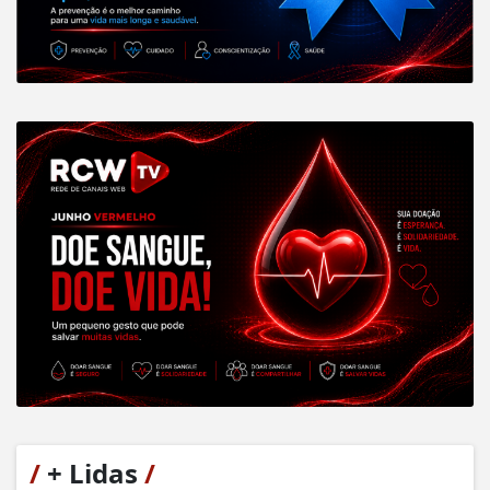
/
+ Lidas
/